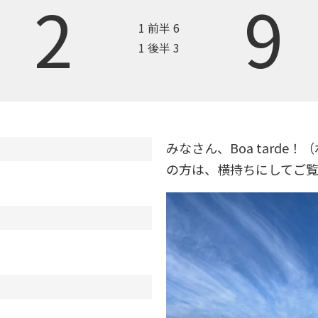
2
9
1 前半 6
1 後半 3
みなさん、Boa tarde
の方は、横持ちにしてご