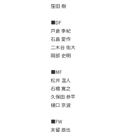
窪田 樹
■DF
戸倉 季紀
石島 愛作
二木谷 佑大
岡部 史明
■MF
松井 温人
石橋 寛之
久保田 恭平
樋口 京波
■FW
末留 辰也