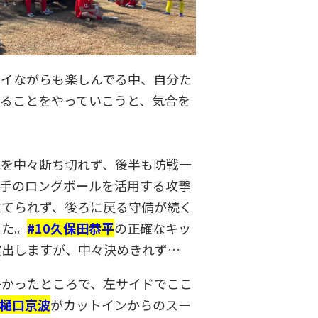
ツイながらも楽しんでる中、自分た
来ることをやっていこうと、気合を
れを中々断ち切れず、後半も防戦一
相手のロングボールを活用する攻撃
立てられず、後ろに戻る守備が続く
した。
#10久保田恭平
の正確なキッ
演出しますが、中々決めきれず…
掛かったところで、左サイドでここ
3樋口京波
がカットインからのスー