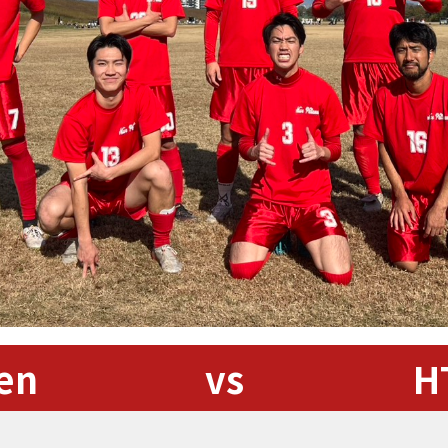
en
vs
H