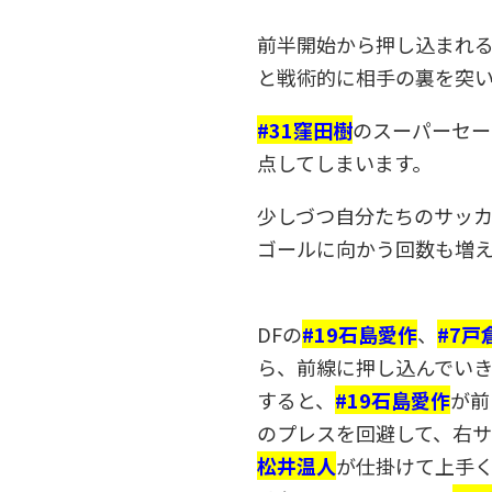
前半開始から押し込まれ
と戦術的に相手の裏を突い
#31窪田樹
のスーパーセー
点してしまいます。
少しづつ自分たちのサッ
ゴールに向かう回数も増
DFの
#19石島愛作
、
#7戸
ら、前線に押し込んでいき
すると、
#19石島愛作
が前
のプレスを回避して、右
松井温人
が仕掛けて上手