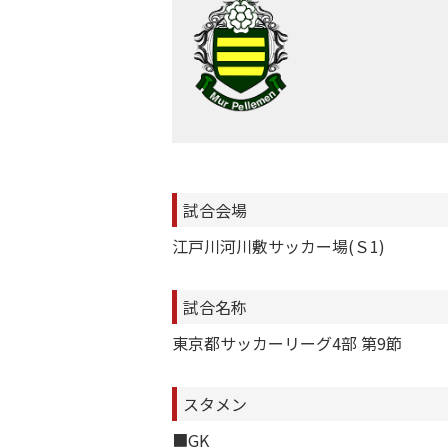
試合会場
江戸川河川敷サッカー場(Ｓ1)
試合名称
東京都サッカーリーグ4部 第9節
スタメン
■GK