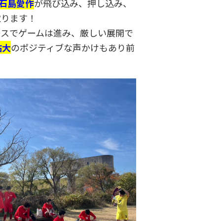
9石島愛作
が飛び込み、押し込み、
取ります！
ースでゲームは進み、厳しい展開で
佑大
のポジティブな声かけもあり前