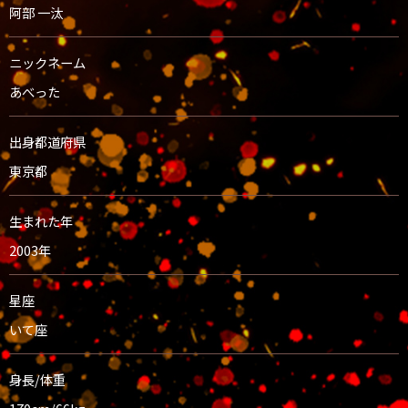
阿部 一汰
ニックネーム
あべった
出身都道府県
東京都
生まれた年
2003年
星座
いて座
身長/体重