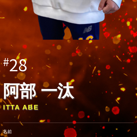
28
#
阿部 一汰
ITTA ABE
名前