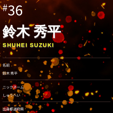
36
#
鈴木 秀平
SHUHEI SUZUKI
名前
鈴木 秀平
ニックネーム
しゅうへい
出身都道府県