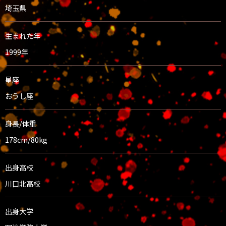
埼玉県
生まれた年
1999年
星座
おうし座
身長/体重
178cm/80kg
出身高校
川口北高校
出身大学